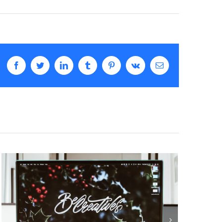
Facebook
Twitter
LinkedIn
Tumblr
Pinterest
Vk
Email