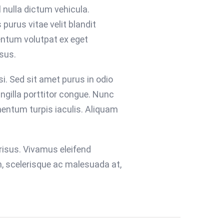
 nulla dictum vehicula.
purus vitae velit blandit
entum volutpat ex eget
sus.
si. Sed sit amet purus in odio
ingilla porttitor congue. Nunc
mentum turpis iaculis. Aliquam
risus. Vivamus eleifend
h, scelerisque ac malesuada at,