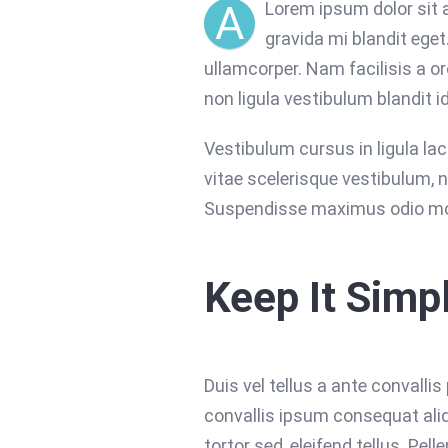
A
Lorem ipsum dolor sit 
gravida mi blandit eget
ullamcorper. Nam facilisis a o
non ligula vestibulum blandit i
Vestibulum cursus in ligula lacin
vitae scelerisque vestibulum, n
Suspendisse maximus odio mol
Keep It Simp
Duis vel tellus a ante convalli
convallis ipsum consequat ali
tortor sed, eleifend tellus. Pe