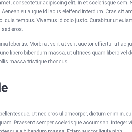
amet, consectetur adipiscing elit. In et scelerisque sem.
. Aenean eu augue id lacus eleifend interdum. Cras sit am
rci quis tempus. Vivamus id odio justo. Curabitur ut eu
d sed eros.
ia lobortis. Morbi at velit at velit auctor efficitur ut ac ju
unc libero bibendum massa, ut ultrices quam libero vel dolo
lis massa tristique rhoncus.
le
s pellentesque. Ut nec eros ullamcorper, dictum enim in, e
quam. Praesent semper scelerisque accumsan. Integer vit
llentesque a bibendum massa. Etiam auctor ligula nibh.