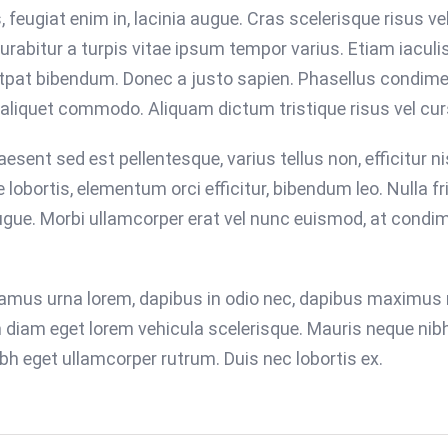
eugiat enim in, lacinia augue. Cras scelerisque risus vel
abitur a turpis vitae ipsum tempor varius. Etiam iaculis 
utpat bibendum. Donec a justo sapien. Phasellus condim
 aliquet commodo. Aliquam dictum tristique risus vel cur
sent sed est pellentesque, varius tellus non, efficitur ni
 lobortis, elementum orci efficitur, bibendum leo. Nulla fr
ugue. Morbi ullamcorper erat vel nunc euismod, at condi
ivamus urna lorem, dapibus in odio nec, dapibus maximus 
n diam eget lorem vehicula scelerisque. Mauris neque nib
nibh eget ullamcorper rutrum. Duis nec lobortis ex.