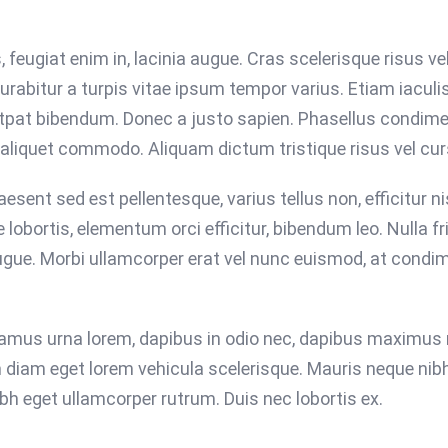
eugiat enim in, lacinia augue. Cras scelerisque risus vel
abitur a turpis vitae ipsum tempor varius. Etiam iaculis 
utpat bibendum. Donec a justo sapien. Phasellus condim
 aliquet commodo. Aliquam dictum tristique risus vel cur
sent sed est pellentesque, varius tellus non, efficitur ni
 lobortis, elementum orci efficitur, bibendum leo. Nulla fr
ugue. Morbi ullamcorper erat vel nunc euismod, at condi
ivamus urna lorem, dapibus in odio nec, dapibus maximus 
n diam eget lorem vehicula scelerisque. Mauris neque nib
nibh eget ullamcorper rutrum. Duis nec lobortis ex.