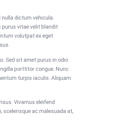
 nulla dictum vehicula.
purus vitae velit blandit
entum volutpat ex eget
sus.
si. Sed sit amet purus in odio
ingilla porttitor congue. Nunc
mentum turpis iaculis. Aliquam
risus. Vivamus eleifend
h, scelerisque ac malesuada at,