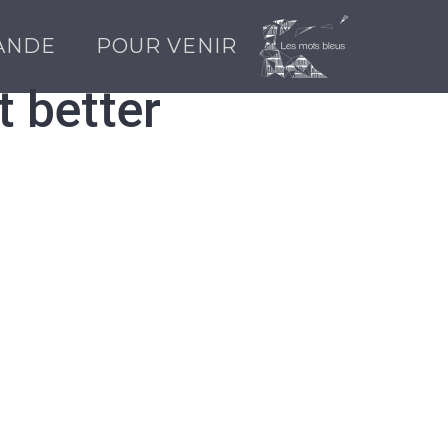
ANDE
POUR VENIR
 better