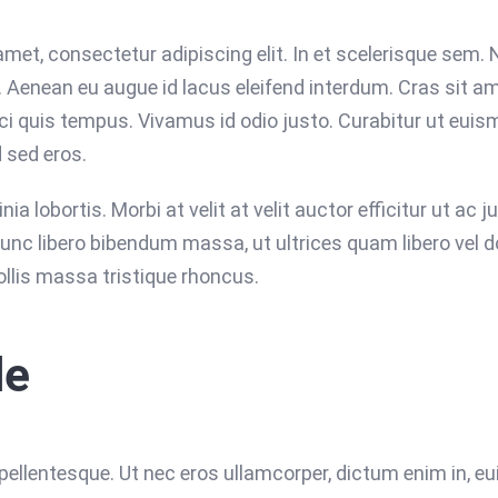
amet, consectetur adipiscing elit. In et scelerisque sem.
. Aenean eu augue id lacus eleifend interdum. Cras sit am
rci quis tempus. Vivamus id odio justo. Curabitur ut eu
d sed eros.
ia lobortis. Morbi at velit at velit auctor efficitur ut ac ju
unc libero bibendum massa, ut ultrices quam libero vel dolo
lis massa tristique rhoncus.
le
s pellentesque. Ut nec eros ullamcorper, dictum enim in, e