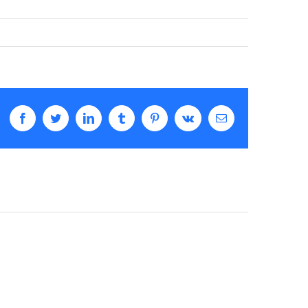
Facebook
Twitter
LinkedIn
Tumblr
Pinterest
Vk
Email