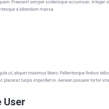
quam. Praesent semper scelerisque accumsan. Integer vit
ellentesque a bibendum massa.
ula ut, aliquet maximus libero. Pellentesque finibus tellus
c placerat turpis imperdiet in. Aenean posuere tortor vit
e User